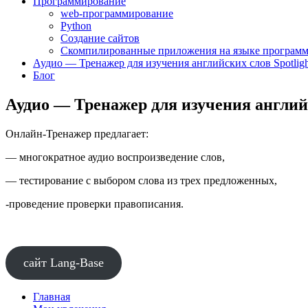
Программирование
web-программирование
Python
Создание сайтов
Скомпилированные приложения на языке программ
Аудио — Тренажер для изучения английских слов Spotligh
Блог
Аудио — Тренажер для изучения английс
Онлайн-Тренажер предлагает:
— многократное аудио воспроизведение слов,
— тестирование с выбором слова из трех предложенных,
-проведение проверки правописания.
сайт Lang-Base
Главная