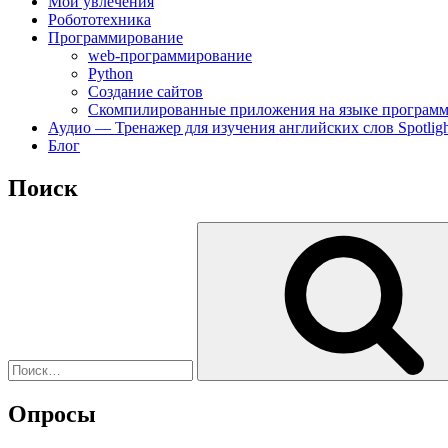
Мои увлечения
Робототехника
Программирование
web-программирование
Python
Создание сайтов
Скомпилированные приложения на языке программ
Аудио — Тренажер для изучения английских слов Spotligh
Блог
Поиск
Искать:
Опросы