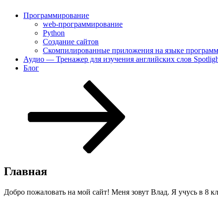
Программирование
web-программирование
Python
Создание сайтов
Скомпилированные приложения на языке программ
Аудио — Тренажер для изучения английских слов Spotligh
Блог
Перейти
к
содержимому
Главная
Добро пожаловать на мой сайт! Меня зовут Влад. Я учусь в 8 к