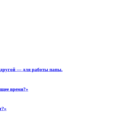
, другой — для работы папы.
ящее время?»
т?»