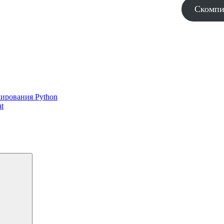
Скомпи
ирования Python
t
Поиск