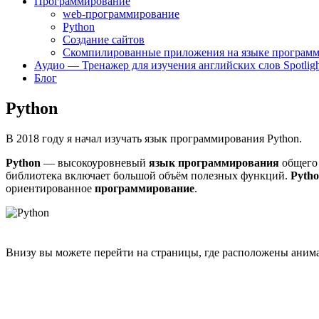
Программирование
web-программирование
Python
Создание сайтов
Скомпилированные приложения на языке программ
Аудио — Тренажер для изучения английских слов Spotligh
Блог
Python
В 2018 году я начал изучать язык программирования Python.
Python
— высокоуровневый
язык программирования
общего 
библиотека включает большой объём полезных функций.
Pyth
ориентированное
программирование
.
Внизу вы можете перейти на страницы, где расположены аним