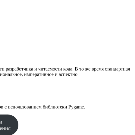
 разработчика и читаемости кода. В то же время стандартная
иональное, императивное и аспектно-
n с использованием библиотеки Pygame.
и
дения