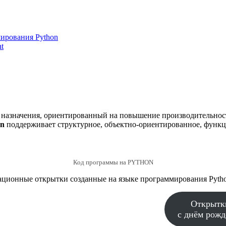
ирования Python
t
назначения, ориентированный на повышение производительности
on
поддерживает структурное, объектно-ориентированное, функц
Код программы на PYTHON
ационные открытки созданные на языке программирования Pytho
Открытк
с днём рож